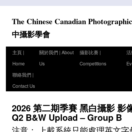
Skip
to
The Chinese Canadian Photograph
content
中攝影學會
主頁 |
關於我們 | About
攝影比賽 |
活
Home
Us
Competitions
Ev
聯絡我們 |
Contact Us
2026 第二期季賽 黑白攝影 影像上
Q2 B&W Upload – Group B
注意： 上載系統只能處理英文字