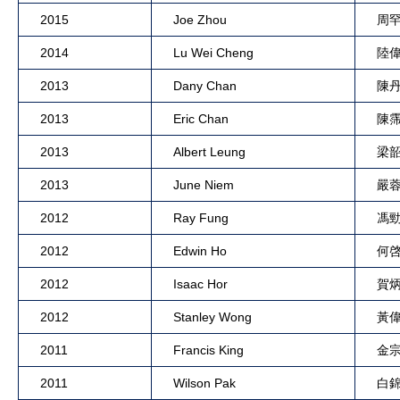
2015
Joe Zhou
周
2014
Lu Wei Cheng
陸
2013
Dany Chan
陳
2013
Eric Chan
陳
2013
Albert Leung
梁
2013
June Niem
嚴
2012
Ray Fung
馮
2012
Edwin Ho
何
2012
Isaac Hor
賀
2012
Stanley Wong
黃
2011
Francis King
金
2011
Wilson Pak
白