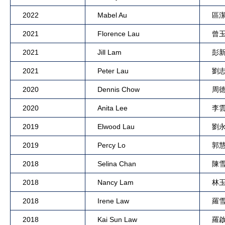
2022
Mabel Au
區
2021
Florence Lau
曾
2021
Jill Lam
彭
2021
Peter Lau
劉
2020
Dennis Chow
周
2020
Anita Lee
李
2019
Elwood Lau
劉
2019
Percy Lo
郭
2018
Selina Chan
陳
2018
Nancy Lam
林
2018
Irene Law
羅
2018
Kai Sun Law
羅