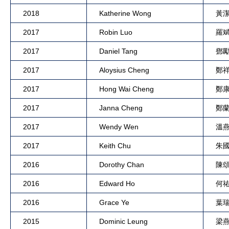
2018
Katherine Wong
黃
2017
Robin Luo
羅
2017
Daniel Tang
鄧
2017
Aloysius Cheng
鄭
2017
Hong Wai Cheng
鄭
2017
Janna Cheng
鄭
2017
Wendy Wen
溫
2017
Keith Chu
朱
2016
Dorothy Chan
陳
2016
Edward Ho
何
2016
Grace Ye
葉
2015
Dominic Leung
梁