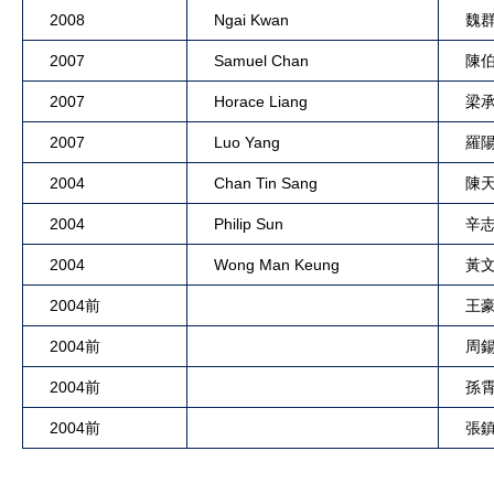
2008
Ngai Kwan
魏
2007
Samuel Chan
陳
2007
Horace Liang
梁
2007
Luo Yang
羅
2004
Chan Tin Sang
陳
2004
Philip Sun
辛
2004
Wong Man Keung
黃
2004前
王
2004前
周
2004前
孫
2004前
張