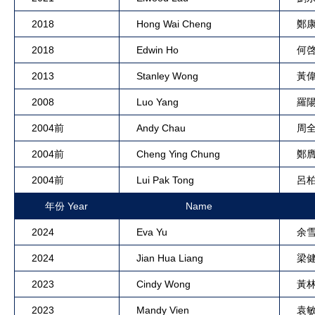
2018
Hong Wai Cheng
鄭
2018
Edwin Ho
何
2013
Stanley Wong
黃
2008
Luo Yang
羅
2004前
Andy Chau
周
2004前
Cheng Ying Chung
鄭
2004前
Lui Pak Tong
呂
年份 Year
Name
2024
Eva Yu
余
2024
Jian Hua Liang
梁
2023
Cindy Wong
黃
2023
Mandy Vien
袁