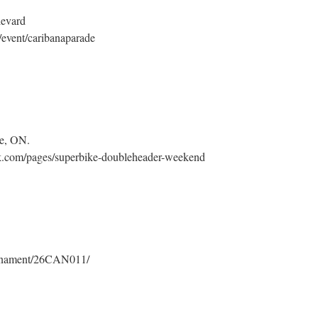
levard
event/caribanaparade
e, ON.
rk.com/pages/superbike-doubleheader-weekend
urnament/26CAN011/