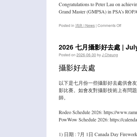
Congratulations to Peter Lau on achievi
Grand Master (GMPSA) in PSA’s ROPA
on
Posted in
消息 | News
|
Comments Off
劉
志
豪
2026 七月攝影好去處 | July 
獲
頒
Posted on
2026-06-30
by
J Cheung
發
GMPSA
攝影好去處
名
銜
|
以下是七月份一些攝影好去處供會友
Congratul
影比賽。如會友對攝影技術上有問題，
to
Peter
師。
Lau
achieved
Rodeo Schedule 2026: https://www.ramr
Grand
Master
PowWow Schedule 2026: https://calend
(GMPSA)
Title
1) 日期 : 7月 1日 Canada Day Firework