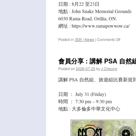
日期 : 8月22 至23日
地點 : John Snake Memorial Grounds
6030 Rama Road, Orillia, ON.
網址 : https://www.ramapowwow.ca/
on
Posted in
消息 | News
|
Comments Off
2026
八
月
會員分享 : 講解 PSA
攝
影
Posted on
2026-07-25
by
J Cheung
好
去
講解 PSA 自然組、旅遊組比賽新規
處
|
日期 ： July 31 (Friday)
August
Place
時間 ： 7:30 pm – 9:30 pm
To
地點 : 大多倫多中華文化中心
Go