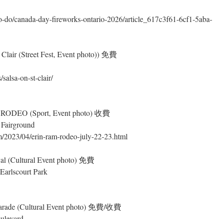
-do/canada-day-fireworks-ontario-2026/article_617c3f61-6cf1-5aba-
lair (Street Fest, Event photo)) 免費
salsa-on-st-clair/
ODEO (Sport, Event photo) 收費
Fairground
2023/04/erin-ram-rodeo-july-22-23.html
al (Cultural Event photo) 免費
Earlscourt Park
arade (Cultural Event photo) 免費/收費
ulevard