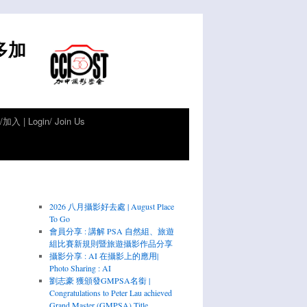
倫多加
加入 | Login/ Join Us
2026 八月攝影好去處 | August Place
To Go
會員分享 : 講解 PSA 自然組、旅遊
組比賽新規則暨旅遊攝影作品分享
攝影分享 : AI 在攝影上的應用|
Photo Sharing : AI
劉志豪 獲頒發GMPSA名銜 |
Congratulations to Peter Lau achieved
Grand Master (GMPSA) Title