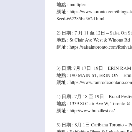
地點 : multiples
網址 : https://www.toronto.com/things-to
8ced-662285ba362d.html
2) 日期 : 7 月 11 至 12日 – Salsa On St C
地點 : St Clair Ave West & Winona Rd
網址 : https://salsaintoronto.com/festivals/
3) 日期: 7月 17日 -19日 – ERIN RAM R
地點 : 190 MAIN ST, ERIN ON – Erin 
網址 : https://www.ramrodeoontario.com/
4) 日期 : 7月 18 至 19日 – Brazil Festiv
地點 : 1339 St Clair Ave W, Toronto @ 
網址 : http://www.brazilfest.ca/
5) 日期 : 8月 1日 Caribana Toronto – P
地點 : Exhibition Place & Lakeshore Bo