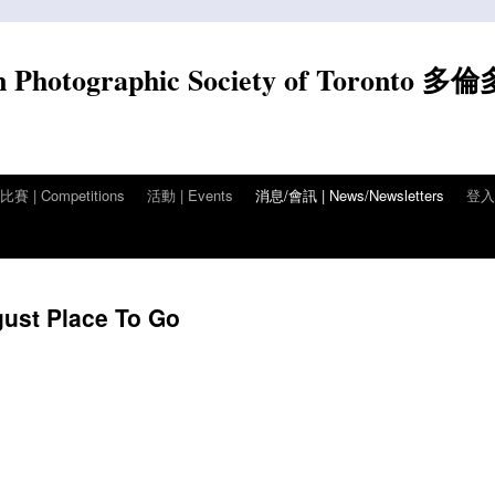
n Photographic Society of Toronto 多
賽 | Competitions
活動 | Events
消息/會訊 | News/Newsletters
登入/
t Place To Go