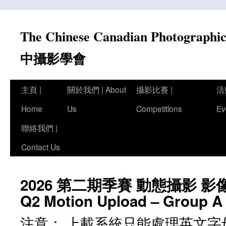
Skip
to
The Chinese Canadian Photograph
content
中攝影學會
主頁 |
關於我們 | About
攝影比賽 |
活
Home
Us
Competitions
Ev
聯絡我們 |
Contact Us
2026 第二期季賽 動態攝影 影像上
Q2 Motion Upload – Group A
注意： 上載系統只能處理英文字