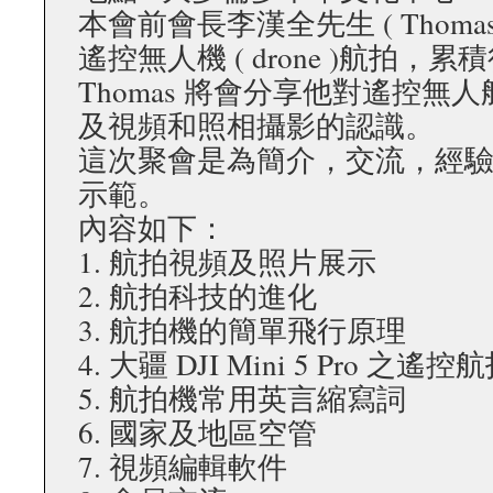
本會前會長李漢全先生 ( Thomas
遙控無人機 ( drone )航拍
Thomas 將會分享他對遙控無
及視頻和照相攝影的認識。
這次聚會是為簡介，交流，經
示範。
內容如下：
1. 航拍視頻及照片展示
2. 航拍科技的進化
3. 航拍機的簡單飛行原理
4. 大疆 DJI Mini 5 Pro 之遙
5. 航拍機常用英言縮寫詞
6. 國家及地區空管
7. 視頻編輯軟件