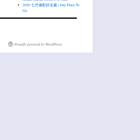
2026 七月攝影好去處 | July Place To
Go
Proudly powered by WordPress.