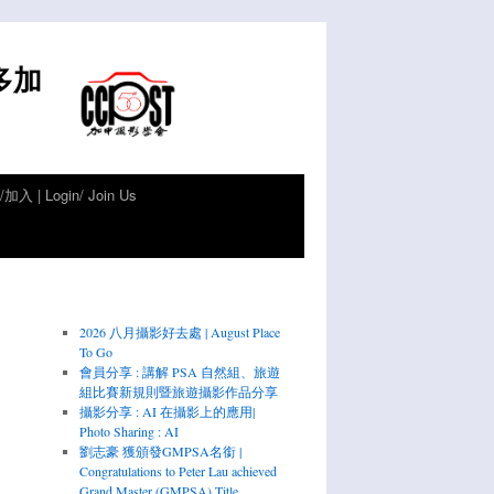
倫多加
加入 | Login/ Join Us
2026 八月攝影好去處 | August Place
To Go
會員分享 : 講解 PSA 自然組、旅遊
組比賽新規則暨旅遊攝影作品分享
攝影分享 : AI 在攝影上的應用|
Photo Sharing : AI
劉志豪 獲頒發GMPSA名銜 |
Congratulations to Peter Lau achieved
Grand Master (GMPSA) Title