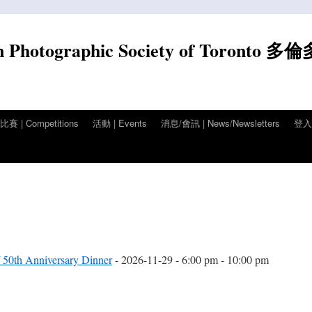
n Photographic Society of Toronto 多
賽 | Competitions
活動 | Events
消息/會訊 | News/Newsletters
登入/
Anniversary Dinner
- 2026-11-29 - 6:00 pm - 10:00 pm