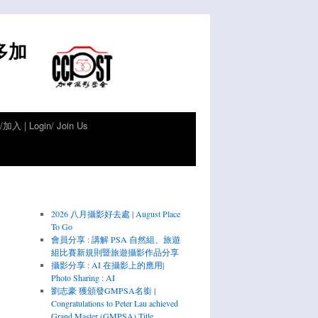
倫多加
加入 | Login/ Join Us
2026 八月攝影好去處 | August Place
To Go
會員分享 : 講解 PSA 自然組、旅遊
組比賽新規則暨旅遊攝影作品分享
攝影分享 : AI 在攝影上的應用|
Photo Sharing : AI
劉志豪 獲頒發GMPSA名銜 |
Congratulations to Peter Lau achieved
Grand Master (GMPSA) Title