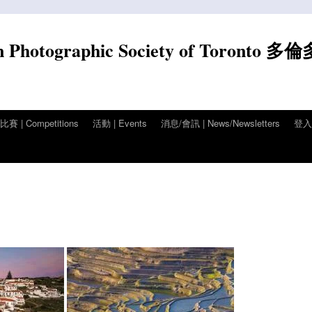
n Photographic Society of Toronto 多
賽 | Competitions
活動 | Events
消息/會訊 | News/Newsletters
登入/