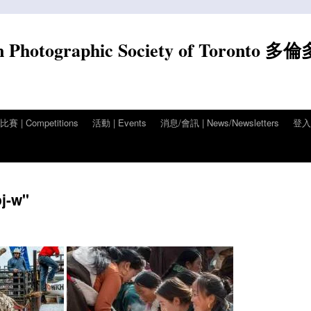
n Photographic Society of Toronto 多
賽 | Competitions
活動 | Events
消息/會訊 | News/Newsletters
登入/
j-w"