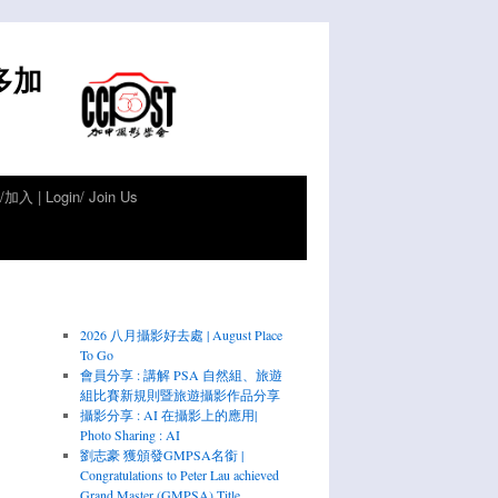
倫多加
加入 | Login/ Join Us
2026 八月攝影好去處 | August Place
To Go
會員分享 : 講解 PSA 自然組、旅遊
組比賽新規則暨旅遊攝影作品分享
攝影分享 : AI 在攝影上的應用|
Photo Sharing : AI
劉志豪 獲頒發GMPSA名銜 |
Congratulations to Peter Lau achieved
Grand Master (GMPSA) Title