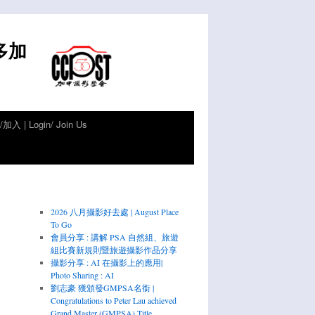
倫多加
加入 | Login/ Join Us
2026 八月攝影好去處 | August Place
To Go
會員分享 : 講解 PSA 自然組、旅遊
組比賽新規則暨旅遊攝影作品分享
攝影分享 : AI 在攝影上的應用|
Photo Sharing : AI
劉志豪 獲頒發GMPSA名銜 |
Congratulations to Peter Lau achieved
Grand Master (GMPSA) Title