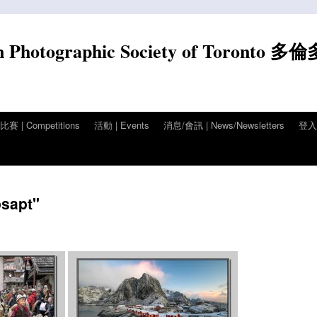
n Photographic Society of Toronto 多
賽 | Competitions
活動 | Events
消息/會訊 | News/Newsletters
登入/
psapt"