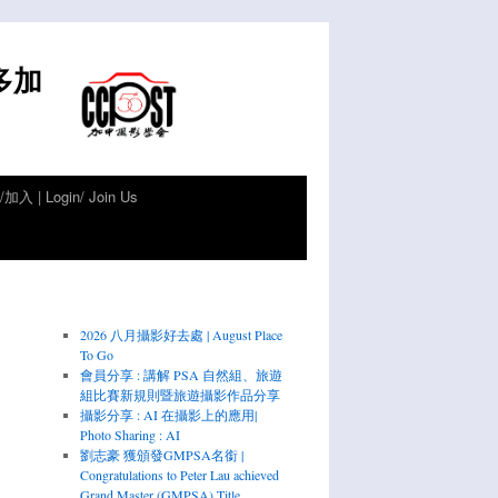
倫多加
加入 | Login/ Join Us
2026 八月攝影好去處 | August Place
To Go
會員分享 : 講解 PSA 自然組、旅遊
組比賽新規則暨旅遊攝影作品分享
攝影分享 : AI 在攝影上的應用|
Photo Sharing : AI
劉志豪 獲頒發GMPSA名銜 |
Congratulations to Peter Lau achieved
Grand Master (GMPSA) Title