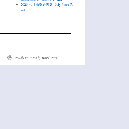
2026 七月攝影好去處 | July Place To
Go
Proudly powered by WordPress.