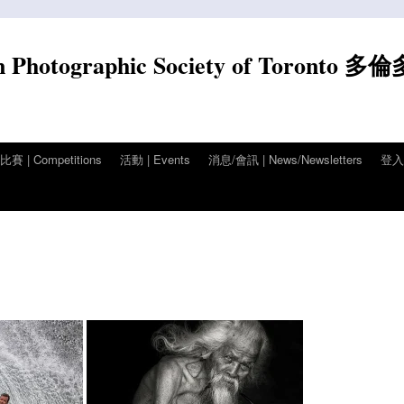
n Photographic Society of Toronto 多
賽 | Competitions
活動 | Events
消息/會訊 | News/Newsletters
登入/