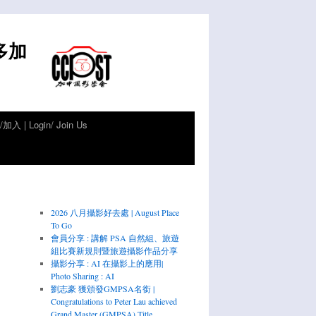
倫多加
加入 | Login/ Join Us
2026 八月攝影好去處 | August Place
To Go
會員分享 : 講解 PSA 自然組、旅遊
組比賽新規則暨旅遊攝影作品分享
攝影分享 : AI 在攝影上的應用|
Photo Sharing : AI
劉志豪 獲頒發GMPSA名銜 |
Congratulations to Peter Lau achieved
Grand Master (GMPSA) Title