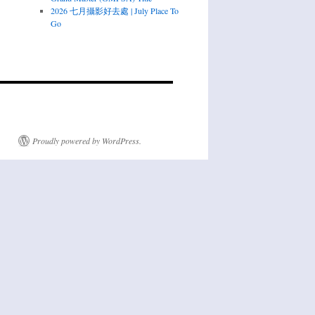
2026 七月攝影好去處 | July Place To
Go
Proudly powered by WordPress.