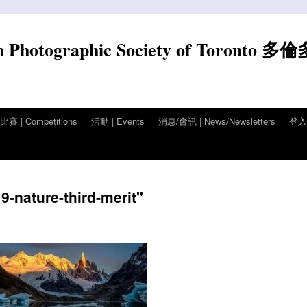
n Photographic Society of Toronto 多
賽 | Competitions
活動 | Events
消息/會訊 | News/Newsletters
登入/
-nature-third-merit"