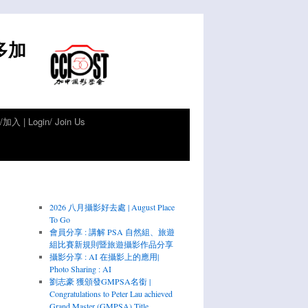
倫多加
加入 | Login/ Join Us
2026 八月攝影好去處 | August Place
To Go
會員分享 : 講解 PSA 自然組、旅遊
組比賽新規則暨旅遊攝影作品分享
攝影分享 : AI 在攝影上的應用|
Photo Sharing : AI
劉志豪 獲頒發GMPSA名銜 |
Congratulations to Peter Lau achieved
Grand Master (GMPSA) Title