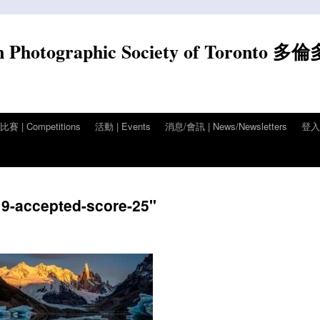
n Photographic Society of Toronto 多
賽 | Competitions
活動 | Events
消息/會訊 | News/Newsletters
登入/
9-accepted-score-25"