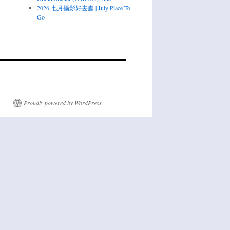
2026 七月攝影好去處 | July Place To
Go
Proudly powered by WordPress.