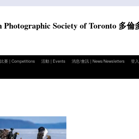
n Photographic Society of Toronto 多
賽 | Competitions
活動 | Events
消息/會訊 | News/Newsletters
登入/