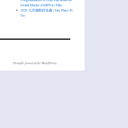
Grand Master (GMPSA) Title
2026 七月攝影好去處 | July Place To
Go
Proudly powered by WordPress.