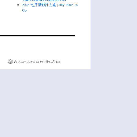
2026 七月攝影好去處 | July Place To
Go
Proudly powered by WordPress.