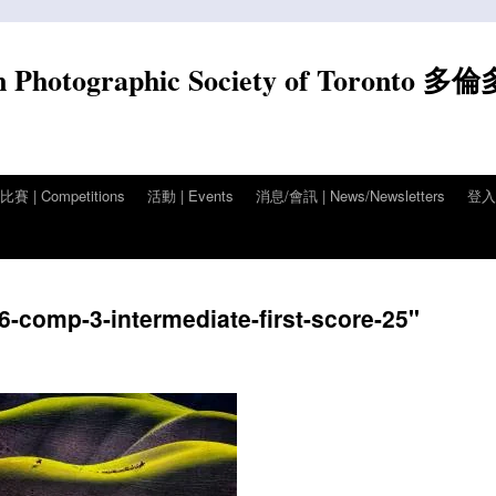
n Photographic Society of Toronto 多
賽 | Competitions
活動 | Events
消息/會訊 | News/Newsletters
登入/
-comp-3-intermediate-first-score-25"