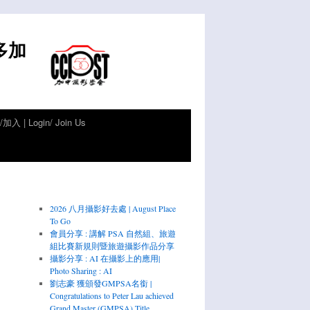
倫多加
加入 | Login/ Join Us
2026 八月攝影好去處 | August Place
To Go
會員分享 : 講解 PSA 自然組、旅遊
組比賽新規則暨旅遊攝影作品分享
攝影分享 : AI 在攝影上的應用|
Photo Sharing : AI
劉志豪 獲頒發GMPSA名銜 |
Congratulations to Peter Lau achieved
Grand Master (GMPSA) Title