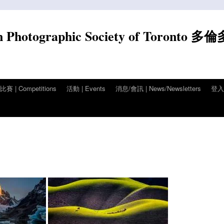
n Photographic Society of Toronto 多
賽 | Competitions
活動 | Events
消息/會訊 | News/Newsletters
登入/