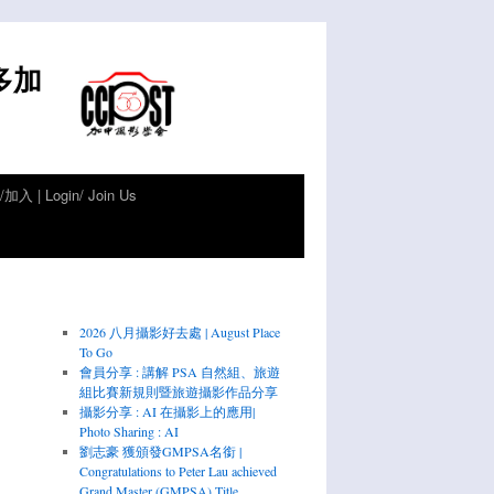
倫多加
加入 | Login/ Join Us
2026 八月攝影好去處 | August Place
To Go
會員分享 : 講解 PSA 自然組、旅遊
組比賽新規則暨旅遊攝影作品分享
攝影分享 : AI 在攝影上的應用|
Photo Sharing : AI
劉志豪 獲頒發GMPSA名銜 |
Congratulations to Peter Lau achieved
Grand Master (GMPSA) Title