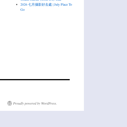
2026 七月攝影好去處 | July Place To
Go
Proudly powered by WordPress.