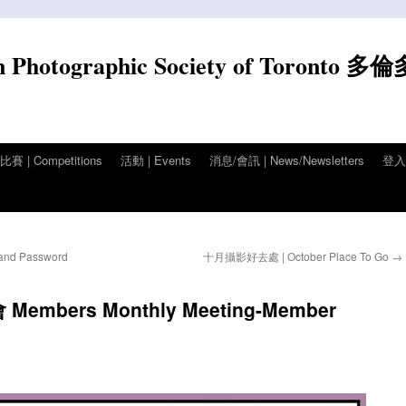
n Photographic Society of Toronto 多
賽 | Competitions
活動 | Events
消息/會訊 | News/Newsletters
登入/
d Password
十月攝影好去處 | October Place To Go
→
embers Monthly Meeting-Member