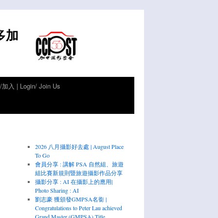
倫多加
加入 | Login/ Join Us
2026 八月攝影好去處 | August Place
To Go
會員分享 : 講解 PSA 自然組、旅遊
組比賽新規則暨旅遊攝影作品分享
攝影分享 : AI 在攝影上的應用|
Photo Sharing : AI
劉志豪 獲頒發GMPSA名銜 |
Congratulations to Peter Lau achieved
Grand Master (GMPSA) Title