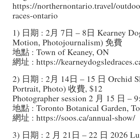
https://northernontario.travel/outdo
races-ontario
1) 日期 : 2月 7日 – 8日 Kearney Dog 
Motion, Photojournalism) 免費
地點 : Town of Keaney, ON
網址 : https://kearneydogsledraces.c
2) 日期 : 2月 14日 – 15 日 Orchid Sh
Portrait, Photo) 收費, $12
Photographer session 2 月 15 日 – 
地點 : Toronto Botanical Garden, To
網址 : https://soos.ca/annual-show/
3) 日期 : 2 月 21日 – 22 日 2026 Lu