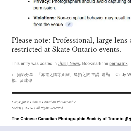
Please note: Professional, large lens
restricted at Skate Ontario events.
This entry was posted in
消息 | News
. Bookmark the
permalink
.
←
攝影分享 : 「赤道之國零距離」鳥拍之旅 主講: 蕭顯
Cindy 
揚、麥建偉
Copyright © Chinese Canadian Photographic
Society (CCPST) All Rights Reserved.
The Chinese Canadian Photographic Society of Tor