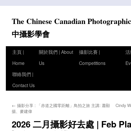
Skip
to
The Chinese Canadian Photograph
content
中攝影學會
主頁 |
關於我們 | About
攝影比賽 |
活
Home
Us
Competitions
Ev
聯絡我們 |
Contact Us
←
攝影分享 : 「赤道之國零距離」鳥拍之旅 主講: 蕭顯
Cindy 
揚、麥建偉
2026 二月攝影好去處 | Feb Pla