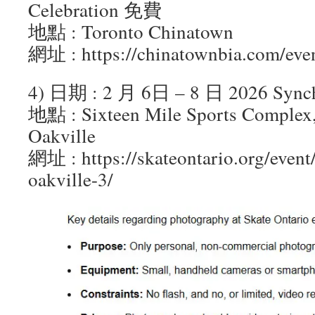
Celebration 免費
地點 : Toronto Chinatown
網址 : https://chinatownbia.com/eve
4) 日期 : 2 月 6日 – 8 日 2026 Synchr
地點 : Sixteen Mile Sports Complex,
Oakville
網址 : https://skateontario.org/event
oakville-3/