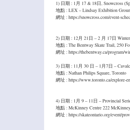
1) 日期 : 1月 17 & 18日, Snowcross (Spor
地點 : LEX – Lindsay Exhibition Groun
網址 : https://snowcross.com/event-sched
2) 日期 : 12月 21日 – 2 月 17日 Winter at
地點 : The Bentway Skate Trail, 250 F
網址 : https://thebentway.ca/program/win
3) 日期 : 11月 30 日 – 1月7日 – Cava
地點 : Nathan Philips Square, Toronto
網址 : https://www.toronto.ca/explore-enjo
4) 日期 : 1月 9 – 11日 – Provincial Ser
地點 : McKinney Centre 222 McKinney
網址 : https://skateontario.org/event/prov