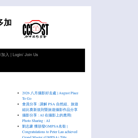
倫多加
加入 | Login/ Join Us
2026 八月攝影好去處 | August Place
To Go
會員分享 : 講解 PSA 自然組、旅遊
組比賽新規則暨旅遊攝影作品分享
攝影分享 : AI 在攝影上的應用|
Photo Sharing : AI
劉志豪 獲頒發GMPSA名銜 |
Congratulations to Peter Lau achieved
Grand Master (GMPSA) Title