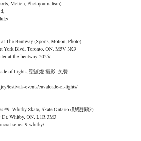
ts, Motion, Photojournalism)
d,
ule/
 The Bentway (Sports, Motion, Photo)
ort York Blvd, Toronto, ON. M5V 3K9
ter-at-the-bentway-2025/
lcade of Lights, 聖誕燈 攝影, 免費
y/festivals-events/cavalcade-of-lights/
ies #9 -Whitby Skate, Skate Ontario (動態攝影)
 Dr. Whitby, ON, L1R 3M3
incial-series-9-whitby/