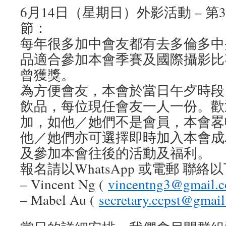
6月14日（星期日）外影活動 – 
節：
每年很多加中會友都有去多倫多中
品適合參加本會季賽及國際攝影比
曾獲獎。
為方便會友，本會於當日午歺時段
飲品，每位現任會友一人一份。歡
加，如他／她們不是會員，本會畧收
他／她們亦可選擇即時加入本會成
及參加本會往後的活動及福利。
報名請以WhatsApp 或電郵 聯絡
– Vincent Ng (
vincentng3@gmail.
– ⁠Mabel Au (
secretary.ccpst@gmai