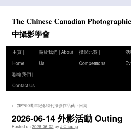
Skip
to
The Chinese Canadian Photograph
content
中攝影學會
主頁 |
關於我們 | About
攝影比賽 |
活
Home
Us
Competitions
Ev
聯絡我們 |
Contact Us
←
加中50週年紀念特刊攝影作品截止日期
2026-06-14 外影活動 Outing
Posted on
2026-06-02
by
J Cheung