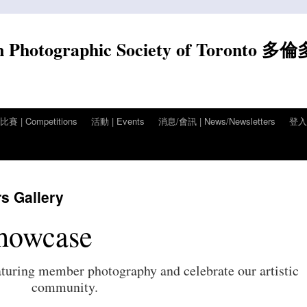
n Photographic Society of Toronto 多
賽 | Competitions
活動 | Events
消息/會訊 | News/Newsletters
登入/
Gallery
howcase
aturing member photography and celebrate our artistic
community.