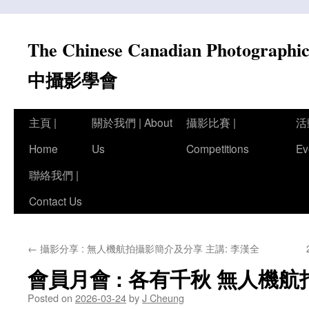
Skip
to
The Chinese Canadian Photograph
content
中攝影學會
主頁 |
關於我們 | About
攝影比賽 |
活
Home
Us
Competitions
Ev
聯絡我們 |
Contact Us
←
攝影分享 : 無人機航拍攝影簡介及分享 主講: 李漢全
會員月會 : 各有千秋 無人機
Posted on
2026-03-24
by
J Cheung