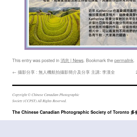
This entry was posted in
消息 | News
. Bookmark the
permalink
.
←
攝影分享 : 無人機航拍攝影簡介及分享 主講: 李漢全
Copyright © Chinese Canadian Photographic
Society (CCPST) All Rights Reserved.
The Chinese Canadian Photographic Society of Tor