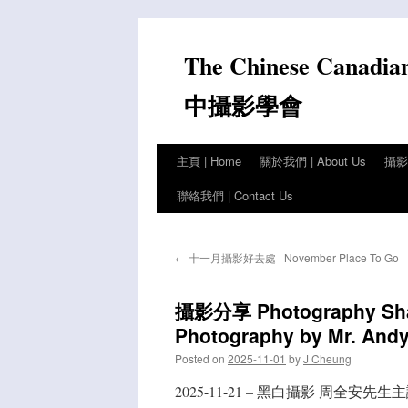
Skip
to
The Chinese Canadia
content
中攝影學會
主頁 | Home
關於我們 | About Us
攝影比
聯絡我們 | Contact Us
←
十一月攝影好去處 | November Place To Go
攝影分享 Photography 
Photography by Mr. And
Posted on
2025-11-01
by
J Cheung
2025-11-21 – 黑白攝影 周全安先生