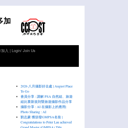
倫多加
加入 | Login/ Join Us
2026 八月攝影好去處 | August Place
To Go
會員分享 : 講解 PSA 自然組、旅遊
組比賽新規則暨旅遊攝影作品分享
攝影分享 : AI 在攝影上的應用|
Photo Sharing : AI
劉志豪 獲頒發GMPSA名銜 |
Congratulations to Peter Lau achieved
Grand Master (GMPSA) Title