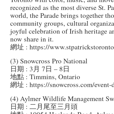
recognized as the most diverse St. Pa
world, the Parade brings together th
community groups, cultural organizat
joyful celebration of Irish heritage 
now share in it.
網址 : https://www.stpatrickstoronto
(3) Snowcross Pro National
日期 : 3月 7日 – 8日
地點 : Timmins, Ontario
網址 : https://snowcross.com/event-d
(4) Aylmer Wildlife Management Sw
日期 : 二月尾至三月頭