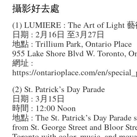
攝影好去處
(1) LUMIERE : The Art of Lig
日期 : 2月16日 至3月27日
地點 : Trillium Park, Ontario Place
955 Lake Shore Blvd W. Toronto, On
網址 :
https://ontarioplace.com/en/special
(2) St. Patrick’s Day Parade
日期 : 3月15日
時間 : 12:00 Noon
地點 : The St. Patrick’s Day Parade s
from St. George Street and Bloor Stree
Toronto with color, music, and mov