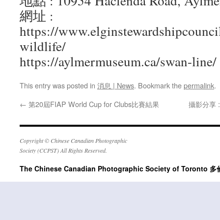
地點 : 10954 Haclenda Road, Aylmer
網址 :
https://www.elginstewardshipcouncil
wildlife/
https://aylmermuseum.ca/swan-line/
This entry was posted in
消息 | News
. Bookmark the
permalink
.
←
第20屆FIAP World Cup for Clubs比賽結果
攝影分享 
Copyright © Chinese Canadian Photographic
Society (CCPST) All Rights Reserved.
The Chinese Canadian Photographic Society of Tor