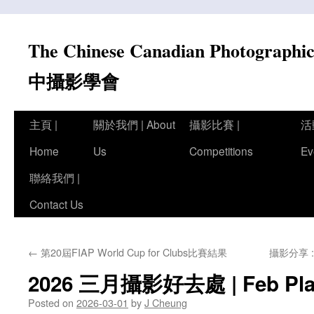
Skip
to
The Chinese Canadian Photograph
content
中攝影學會
主頁 |
關於我們 | About
攝影比賽 |
活
Home
Us
Competitions
Ev
聯絡我們 |
Contact Us
←
第20屆FIAP World Cup for Clubs比賽結果
攝影分享 
2026 三月攝影好去處 | Feb Pla
Posted on
2026-03-01
by
J Cheung